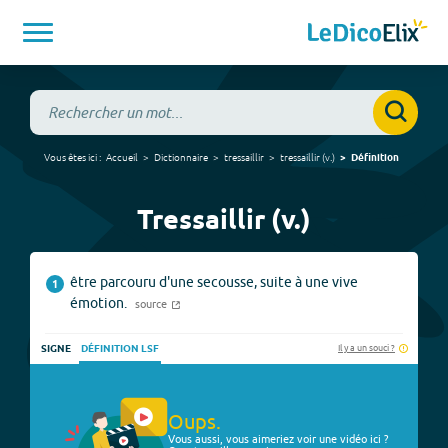
Vous êtes ici :
Accueil
Dictionnaire
tressaillir
tressaillir
(
v.
)
Définition
Tressaillir (v.)
être parcouru d'une secousse, suite à une vive
1
émotion.
source
Il y a un souci ?
SIGNE
DÉFINITION LSF
Oups.
Vous aussi, vous aimeriez voir une vidéo ici ?