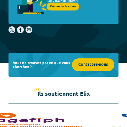
On y travaille, promis.
Demander la vidéo
Vous ne trouvez pas ce que vous
Contactez-nous
cherchez ?
Ils soutiennent Elix