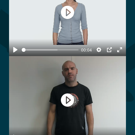
Play
00:04
Play
Settings
PIP
Enter
fullscree
Play