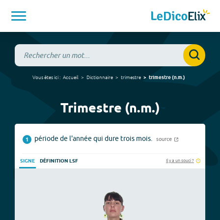
Vous êtes ici :
Accueil
Dictionnaire
trimestre
trimestre
(
n.m.
)
Trimestre (n.m.)
période de l'année qui dure trois mois.
source
1
Il y a un souci ?
SIGNE
DÉFINITION LSF