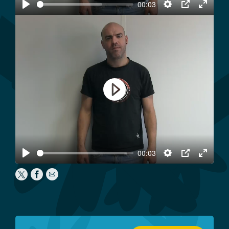
00:03
Play
Settings
PIP
Enter
fullscree
Play
00:03
Play
Settings
PIP
Enter
fullscree