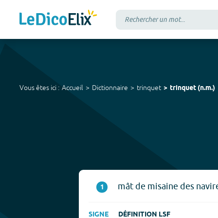
Vous êtes ici :
Accueil
Dictionnaire
trinquet
trinquet
(
n.m.
)
mât de misaine des navires
1
SIGNE
DÉFINITION LSF