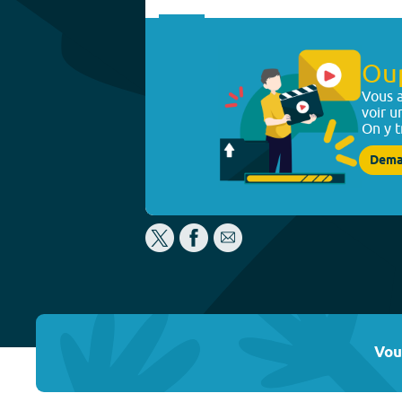
Ou
Vous a
voir u
On y t
Dema
Vou