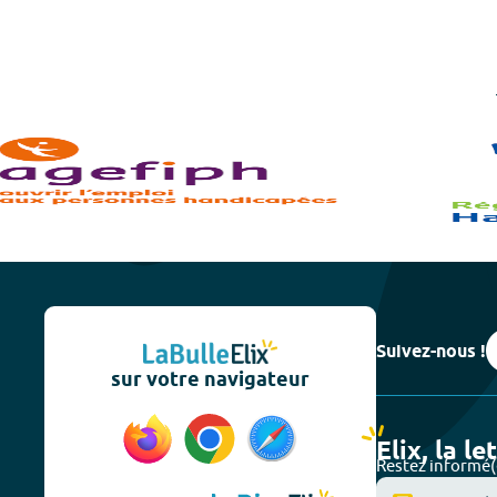
Suivez-nous !
sur votre navigateur
Elix, la le
Restez informé(