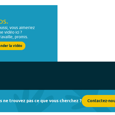
ps.
ussi, vous aimeriez
ne vidéo ici ?
ravaille, promis.
nder la vidéo
s ne trouvez pas ce que vous cherchez ?
Contactez-no