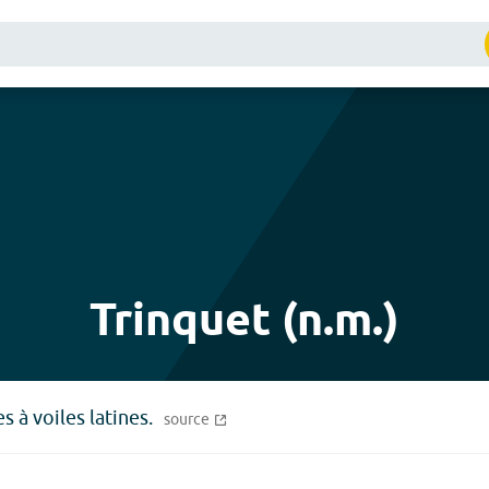
Trinquet (n.m.)
 à voiles latines.
source