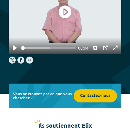
Play
00:04
Play
Settings
PIP
Enter
fullscree
Vous ne trouvez pas ce que vous
Contactez-nous
cherchez ?
Ils soutiennent Elix