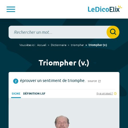
Vous êtes ici :
Accueil
Dictionnaire
triompher
triompher
(
v.
)
Triompher (v.)
éprouver un sentiment de triomphe.
source
2
Il y a un souci ?
SIGNE
DÉFINITION LSF