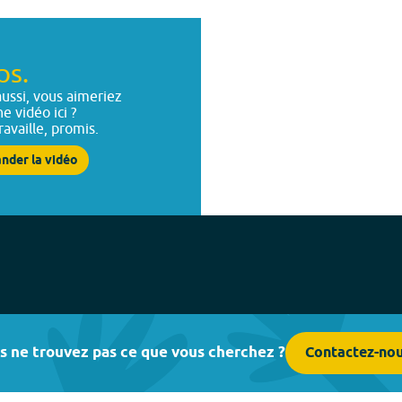
ps.
ussi, vous aimeriez
ne vidéo ici ?
ravaille, promis.
nder la vidéo
s ne trouvez pas ce que vous cherchez ?
Contactez-no