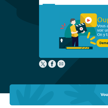
Ou
Vous a
voir u
On y t
Dema
Vou