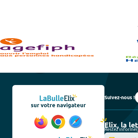
Suivez-nous !
sur votre navigateur
Elix, la le
Restez informé(