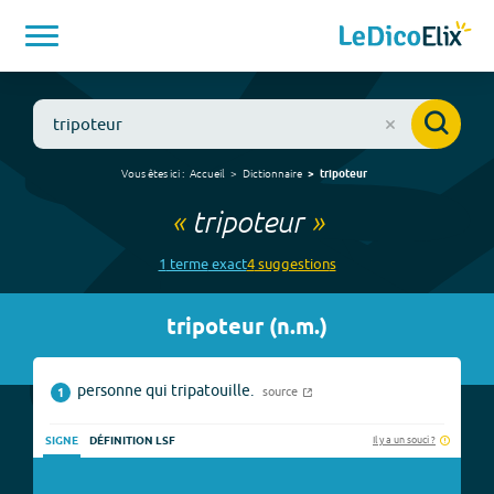
Vous êtes ici :
Accueil
Dictionnaire
tripoteur
«
tripoteur
»
1
terme
exact
4
suggestion
s
tripoteur
(
n.m.
)
personne qui tripatouille.
source
1
Il y a un souci ?
SIGNE
DÉFINITION LSF