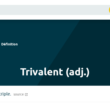
Définition
Trivalent (adj.)
riple.
source