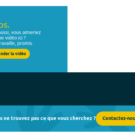
ps.
ussi, vous aimeriez
ne vidéo ici ?
ravaille, promis.
nder la vidéo
s ne trouvez pas ce que vous cherchez ?
Contactez-no