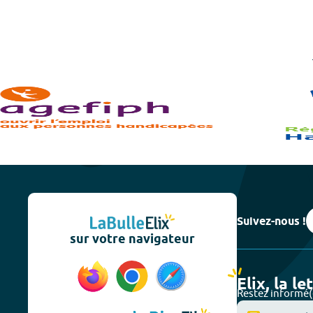
Suivez-nous !
sur votre navigateur
Elix, la le
Restez informé(