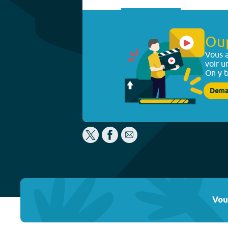
Ou
Vous a
voir u
On y t
Dema
Vou