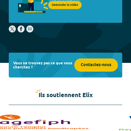
Demander la vidéo
Vous ne trouvez pas ce que vous
Contactez-nous
cherchez ?
Ils soutiennent Elix