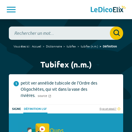
Vous êtes ici :
Accueil
Dictionnaire
tubifex
tubifex
(
n.m.
)
Définition
Tubifex (n.m.)
petit ver annélide tubicole de l'Ordre des
1
Oligochètes, qui vit dans la vase des
rivières.
source
Il y a un souci ?
SIGNE
DÉFINITION LSF
Oups.