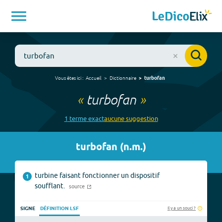
Vous êtes ici :
Accueil
Dictionnaire
turbofan
«
turbofan
»
1
terme
exact
aucune
suggestion
turbofan
(
n.m.
)
turbine faisant fonctionner un dispositif
1
soufflant.
source
Il y a un souci ?
SIGNE
DÉFINITION LSF