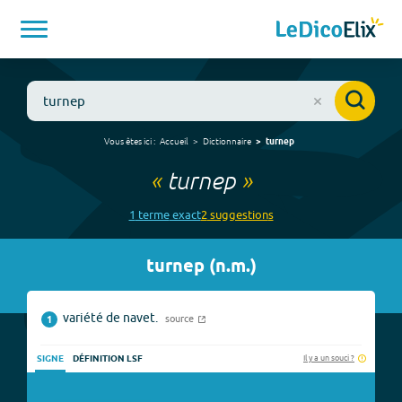
Vous êtes ici :
Accueil
Dictionnaire
turnep
«
turnep
»
1
terme
exact
2
suggestion
s
turnep
(
n.m.
)
variété de navet.
source
1
Il y a un souci ?
SIGNE
DÉFINITION LSF