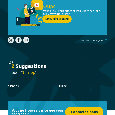
Oups.
Vous aussi, vous aimeriez voir une vidéo ici ?
On y travaille, promis.
Demander la vidéo
+
Voir tous les signes
2
Suggestion
s
pour "
turnep
"
turneps
turne
Vous ne trouvez pas ce que vous
Contactez-nous
cherchez ?