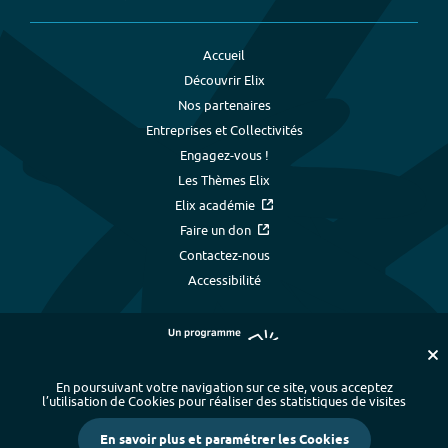
Accueil
Découvrir Elix
Nos partenaires
Entreprises et Collectivités
Engagez-vous !
Les Thèmes Elix
Elix académie
Faire un don
Contactez-nous
Accessibilité
En poursuivant votre navigation sur ce site, vous acceptez
l’utilisation de Cookies pour réaliser des statistiques de visites
Plan du site
-
Index alphabétique
-
En savoir plus et paramétrer les Cookies
Mentions légales et données personnelles
-
Paramétrer les cookies
-