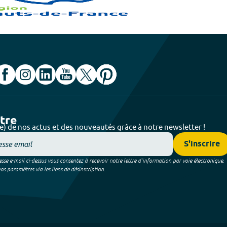
ttre
e) de nos actus et des nouveautés grâce à notre newsletter !
S'inscrire
sse e-mail ci-dessus vous consentez à recevoir notre lettre d’information par voie électronique.
 paramètres via les liens de désinscription.