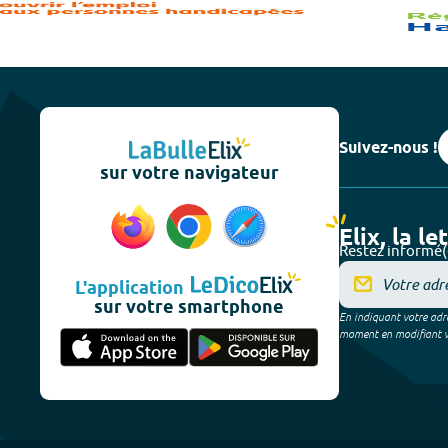
Suivez-nous !
sur votre navigateur
Elix, la le
Restez informé(
L'application
sur votre smartphone
En indiquant votre adre
moment en modifiant vos