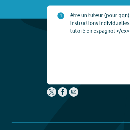
être un tuteur (pour qqn)
1
instructions individuelles
tutoré en espagnol </ex>