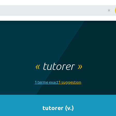
«
tutorer
»
1
terme
exact
1
suggestion
tutorer
(
v.
)