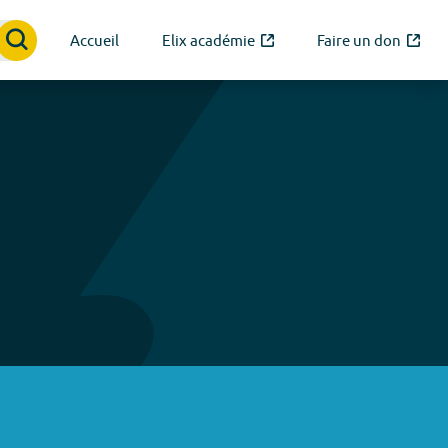
Accueil
Elix académie
Faire un don