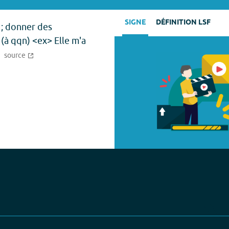
SIGNE
DÉFINITION LSF
 ; donner des
 (à qqn) <ex> Elle m'a
source