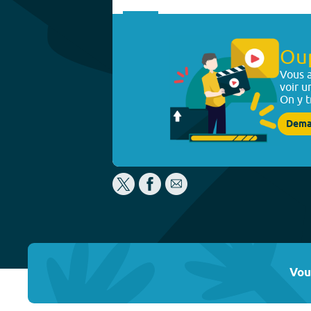
Ou
Vous a
voir u
On y t
Dema
Vou