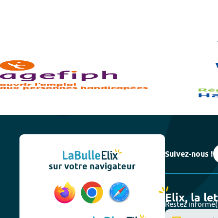
Suivez-nous !
sur votre navigateur
Elix, la le
Restez informé(