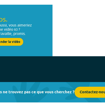
ps.
ussi, vous aimeriez
ne vidéo ici ?
ravaille, promis.
nder la vidéo
s ne trouvez pas ce que vous cherchez ?
Contactez-no