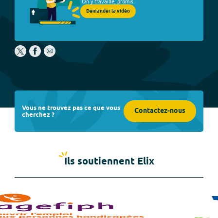
On y travaille, promis.
Demander la vidéo
Vous ne trouvez pas ce que vous
Contactez-nous
cherchez ?
Ils soutiennent Elix