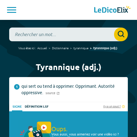
Vous êtes ici :
Accueil
Dictionnaire
tyrannique
tyrannique
(
adj.
)
Tyrannique (adj.)
qui sert ou tend à opprimer. Opprimant. Autorité
1
oppressive.
source
Il y a un souci ?
SIGNE
DÉFINITION LSF
Oups.
Vous aussi, vous aimeriez voir une vidéo ici ?