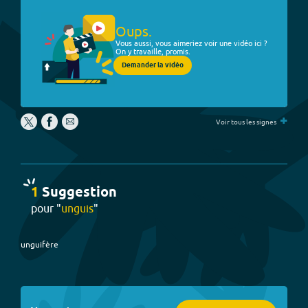
Oups.
Vous aussi, vous aimeriez voir une vidéo ici ?
On y travaille, promis.
Demander la vidéo
+
Voir tous les signes
1
Suggestion
pour "
unguis
"
unguifère