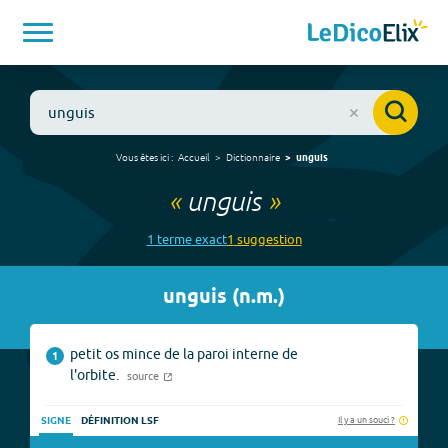
Vous êtes ici :
Accueil
Dictionnaire
unguis
«
unguis
»
1
terme
exact
1
suggestion
unguis
(
n.m.
)
petit os mince de la paroi interne de
1
l'orbite.
source
Il y a un souci ?
SIGNE
DÉFINITION LSF