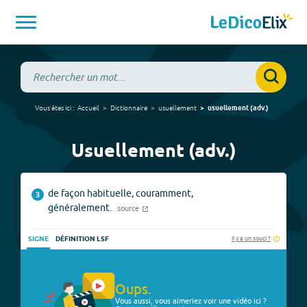
Vous êtes ici :
Accueil
Dictionnaire
usuellement
usuellement
(
adv.
)
Usuellement (adv.)
de façon habituelle, couramment,
3
généralement.
source
Il y a un souci ?
SIGNE
DÉFINITION LSF
Oups.
Vous aussi, vous aimeriez voir une vidéo ici ?