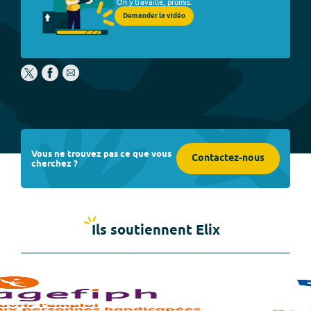
On y travaille, promis.
Demander la vidéo
Vous ne trouvez pas ce que vous
Contactez-nous
cherchez ?
Ils soutiennent Elix