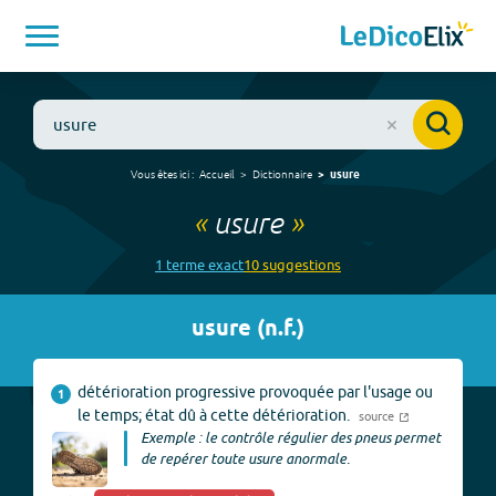
Vous êtes ici :
Accueil
Dictionnaire
usure
«
usure
»
1
terme
exact
10
suggestion
s
usure
(
n.f.
)
détérioration progressive provoquée par l'usage ou
1
le temps; état dû à cette détérioration.
source
Exemple : le contrôle régulier des pneus permet
de repérer toute usure anormale.