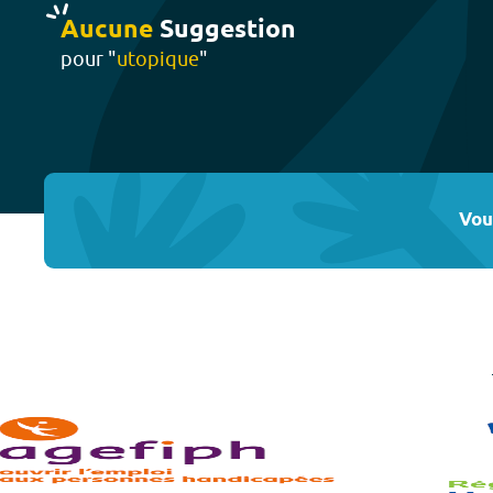
Aucune
Suggestion
pour "
utopique
"
Vou