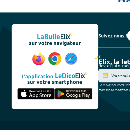
Suivez-nous !
sur votre navigateur
Elix, la le
Restez informé(
L'application
sur votre smartphone
En indiquant votre adre
moment en modifiant vos