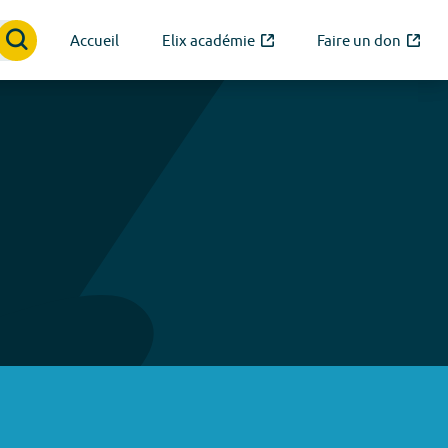
Accueil
Elix académie
Faire un don