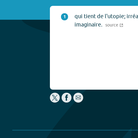
qui tient de l'utopie; irréa
1
imaginaire.
source