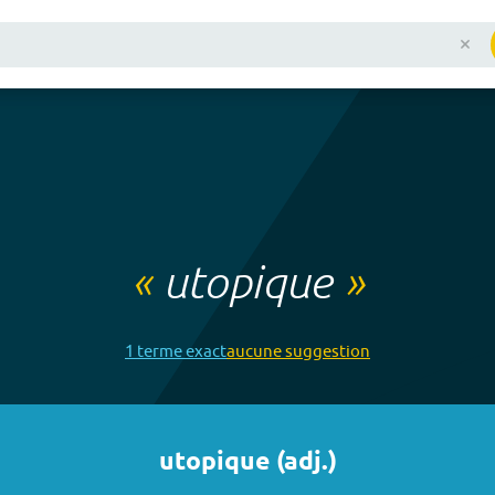
«
utopique
»
1
terme
exact
aucune
suggestion
utopique
(
adj.
)