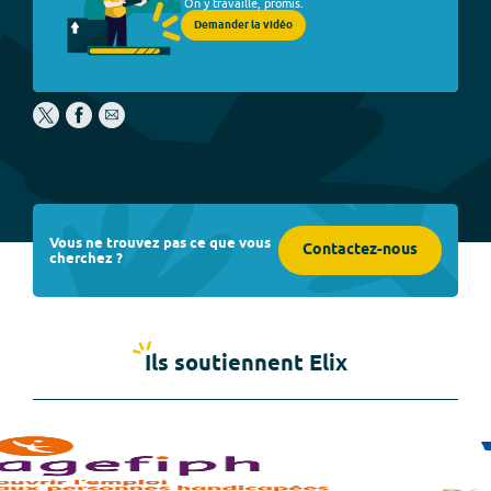
On y travaille, promis.
Demander la vidéo
Vous ne trouvez pas ce que vous
Contactez-nous
cherchez ?
Ils soutiennent Elix