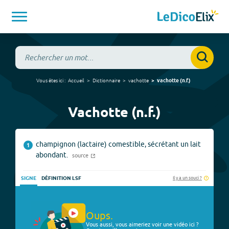
Vous êtes ici :
Accueil
Dictionnaire
vachotte
vachotte
(
n.f.
)
Vachotte (n.f.)
champignon (lactaire) comestible, sécrétant un lait
1
abondant.
source
Il y a un souci ?
SIGNE
DÉFINITION LSF
Oups.
Vous aussi, vous aimeriez voir une vidéo ici ?