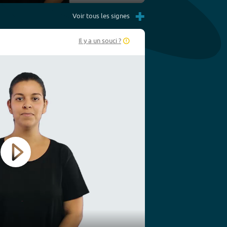
Settings
PIP
Enter
+
fullscreen
Voir tous les signes
Il y a un souci ?
Play