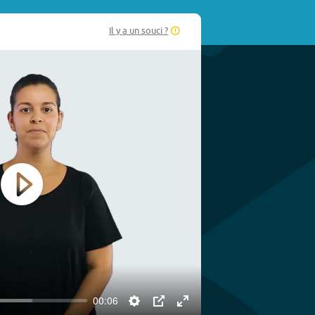
Il y a un souci ?
Play
00:06