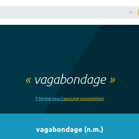
«
vagabondage
»
1
terme
exact
aucune
suggestion
vagabondage
(
n.m.
)