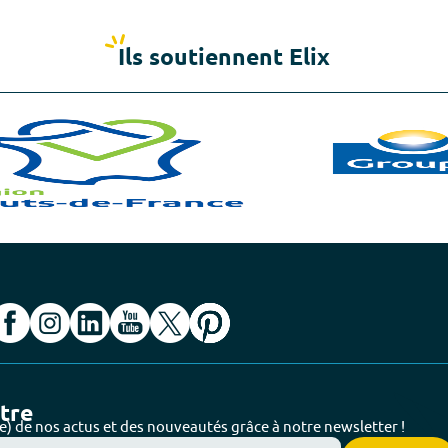
Ils soutiennent Elix
ttre
e) de nos actus et des nouveautés grâce à notre newsletter !