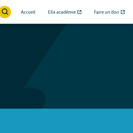
Accueil
Elix académie
Faire un don