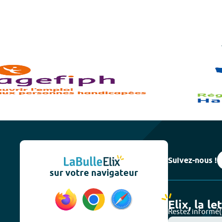
Suivez-nous !
sur votre navigateur
Elix, la le
Restez informé(