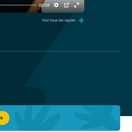
00:08
Settings
PIP
Enter
+
fullscreen
Voir tous les signes
us