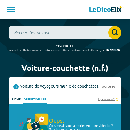
Vous êtes ici :
Accueil
Dictionnaire
voiture-couchette
voiture-couchette
(
n.f.
)
Définition
Voiture-couchette (n.f.)
voiture de voyageurs munie de couchettes.
source
1
Il y a un souci ?
SIGNE
DÉFINITION LSF
Oups.
Vous aussi, vous aimeriez voir une vidéo ici ?
On y travaille, promis.