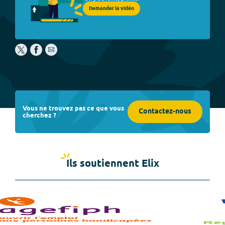
Demander la vidéo
Vous ne trouvez pas ce que vous
Contactez-nous
cherchez ?
Ils soutiennent Elix