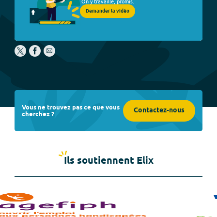
On y travaille, promis.
Demander la vidéo
Vous ne trouvez pas ce que vous
Contactez-nous
cherchez ?
Ils soutiennent Elix