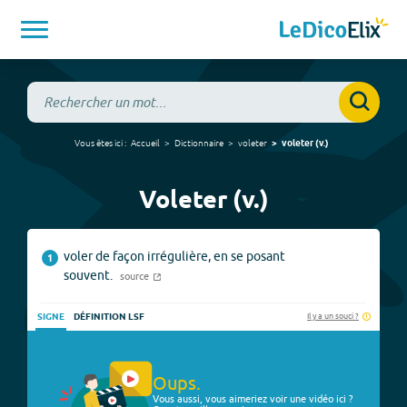
Vous êtes ici :
Accueil
Dictionnaire
voleter
voleter
(
v.
)
Voleter (v.)
voler de façon irrégulière, en se posant
1
souvent.
source
Il y a un souci ?
SIGNE
DÉFINITION LSF
Oups.
Vous aussi, vous aimeriez voir une vidéo ici ?