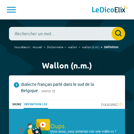
Vous êtes ici :
Accueil
Dictionnaire
wallon
wallon
(
n.m.
)
Définition
Wallon (n.m.)
dialecte français parlé dans le sud de la
1
Belgique.
source
Il y a un souci ?
SIGNE
DÉFINITION LSF
Oups.
Vous aussi, vous aimeriez voir une vidéo ici ?