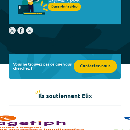
On y travaille, promis.
Demander la vidéo
Vous ne trouvez pas ce que vous
Contactez-nous
cherchez ?
Ils soutiennent Elix