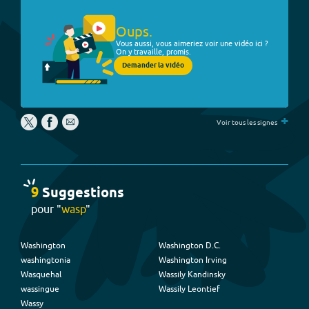
Oups.
Vous aussi, vous aimeriez voir une vidéo ici ?
On y travaille, promis.
Demander la vidéo
+
Voir tous les signes
9
Suggestion
s
pour "
wasp
"
Washington
Washington D.C.
washingtonia
Washington Irving
Wasquehal
Wassily Kandinsky
wassingue
Wassily Leontief
Wassy