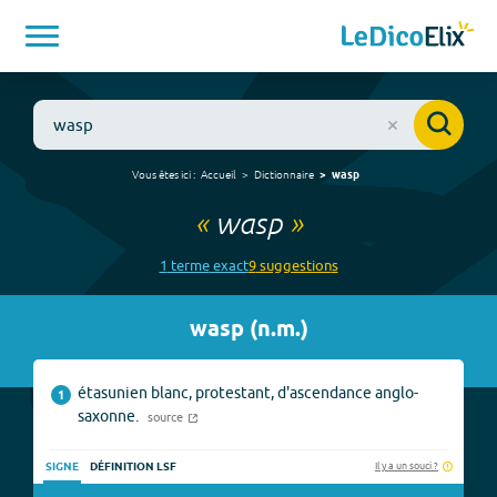
Vous êtes ici :
Accueil
Dictionnaire
wasp
«
wasp
»
1
terme
exact
9
suggestion
s
wasp
(
n.m.
)
étasunien blanc, protestant, d'ascendance anglo-
1
saxonne.
source
Il y a un souci ?
SIGNE
DÉFINITION LSF