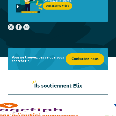
On y travaille, promis.
Demander la vidéo
Vous ne trouvez pas ce que vous
Contactez-nous
cherchez ?
Ils soutiennent Elix