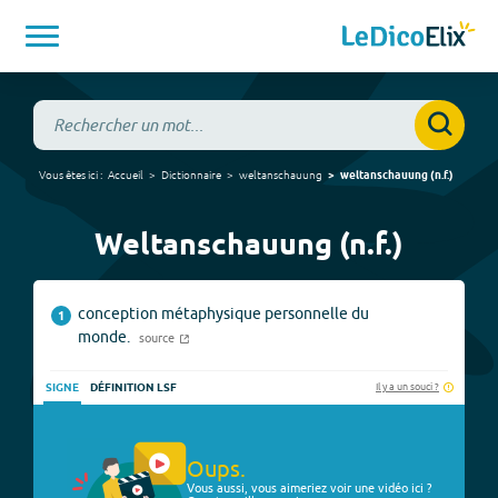
Vous êtes ici :
Accueil
Dictionnaire
weltanschauung
weltanschauung
(
n.f.
)
Weltanschauung (n.f.)
conception métaphysique personnelle du
1
monde.
source
Il y a un souci ?
SIGNE
DÉFINITION LSF
Oups.
Vous aussi, vous aimeriez voir une vidéo ici ?