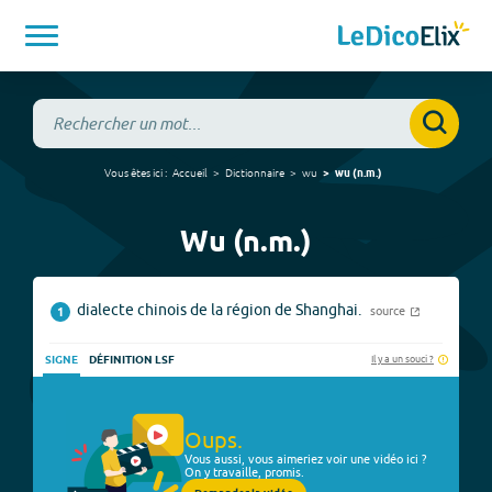
Vous êtes ici :
Accueil
Dictionnaire
wu
wu
(
n.m.
)
Wu (n.m.)
dialecte chinois de la région de Shanghai.
source
1
Il y a un souci ?
SIGNE
DÉFINITION LSF
Oups.
Vous aussi, vous aimeriez voir une vidéo ici ?
On y travaille, promis.