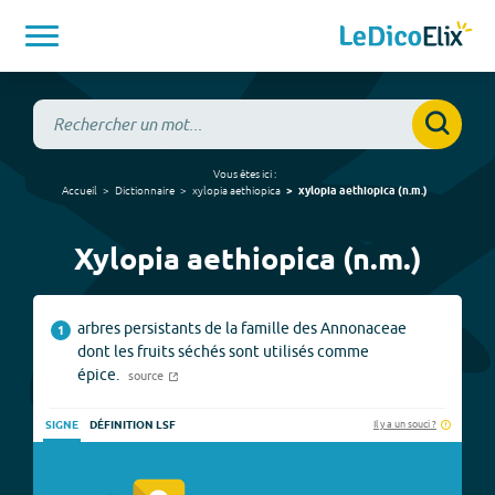
Vous êtes ici :
Accueil
Dictionnaire
xylopia aethiopica
xylopia aethiopica
(
n.m.
)
Xylopia aethiopica (n.m.)
arbres persistants de la famille des Annonaceae
1
dont les fruits séchés sont utilisés comme
épice.
source
Il y a un souci ?
SIGNE
DÉFINITION LSF