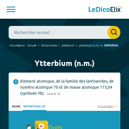
Vous êtes ici :
Accueil
Dictionnaire
ytterbium
ytterbium
(
n.m.
)
Définition
Ytterbium (n.m.)
élément atomique, de la famille des lanthanides, de
1
numéro atomique 70 et de masse atomique 173,04
(symbole Yb).
source
Il y a un souci ?
SIGNE
DÉFINITION LSF
Oups.