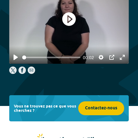
Play
00:02
Play
Settings
PIP
Enter
fullscree
Vous ne trouvez pas ce que vous
Contactez-nous
cherchez ?