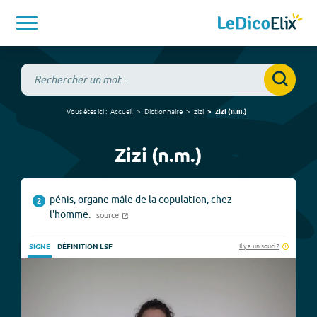
Vous êtes ici :
Accueil
Dictionnaire
zizi
zizi
(
n.m.
)
Zizi (n.m.)
pénis, organe mâle de la copulation, chez
2
l'homme.
source
Il y a un souci ?
SIGNE
DÉFINITION LSF