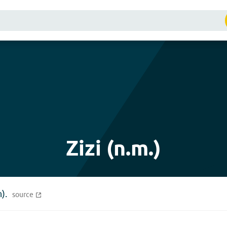
Zizi (n.m.)
).
source