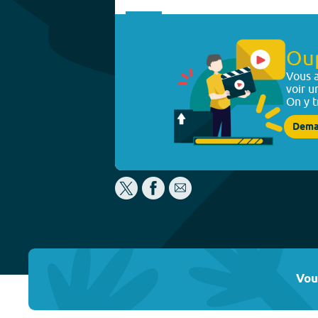
Ou
Vous a
voir u
On y t
Dema
Vou