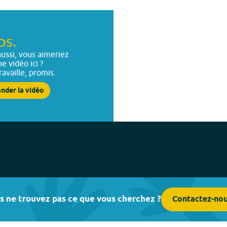
ps.
ussi, vous aimeriez
ne vidéo ici ?
ravaille, promis.
nder la vidéo
s ne trouvez pas ce que vous cherchez ?
Contactez-no