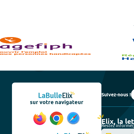
Suivez-nous !
sur votre navigateur
Elix, la le
Restez informé(