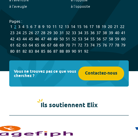
à l'aventure
à l'opposé
à l'aveugle
à l'opposite
Pages :
1
2
3
4
5
6
7
8
9
10
11
12
13
14
15
16
17
18
19
20
21
22
23
24
25
26
27
28
29
30
31
32
33
34
35
36
37
38
39
40
41
42
43
44
45
46
47
48
49
50
51
52
53
54
55
56
57
58
59
60
61
62
63
64
65
66
67
68
69
70
71
72
73
74
75
76
77
78
79
80
81
82
83
84
85
86
87
88
89
90
91
92
Vous ne trouvez pas ce que vous
Contactez-nous
cherchez ?
Ils soutiennent Elix