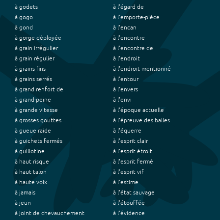
à godets
à l'égard de
à gogo
à l'emporte-pièce
à gond
à l'encan
à gorge déployée
à l'encontre
à grain irrégulier
à l'encontre de
à grain régulier
à l'endroit
à grains fins
à l'endroit mentionné
à grains serrés
à l'entour
à grand renfort de
à l'envers
à grand-peine
à l'envi
à grande vitesse
à l'époque actuelle
à grosses gouttes
à l'épreuve des balles
à gueue raide
à l'équerre
à guichets fermés
à l'esprit clair
à guillotine
à l'esprit étroit
à haut risque
à l'esprit fermé
à haut talon
à l'esprit vif
à haute voix
à l'estime
à jamais
à l'état sauvage
à jeun
à l'étouffée
à joint de chevauchement
à l'évidence