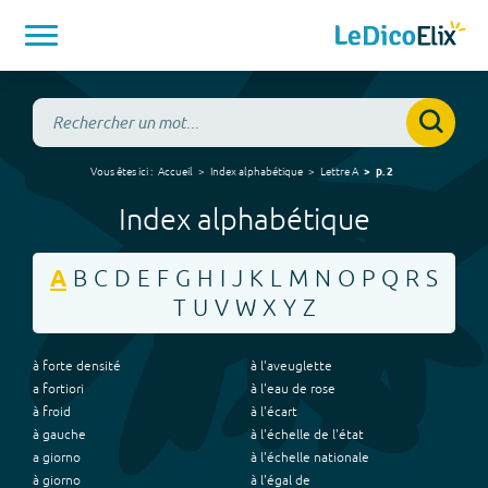
Vous êtes ici :
Accueil
Index alphabétique
Lettre
A
p.
2
Index alphabétique
A
B
C
D
E
F
G
H
I
J
K
L
M
N
O
P
Q
R
S
T
U
V
W
X
Y
Z
à forte densité
à l'aveuglette
a fortiori
à l'eau de rose
à froid
à l'écart
à gauche
à l'échelle de l'état
a giorno
à l'échelle nationale
à giorno
à l'égal de