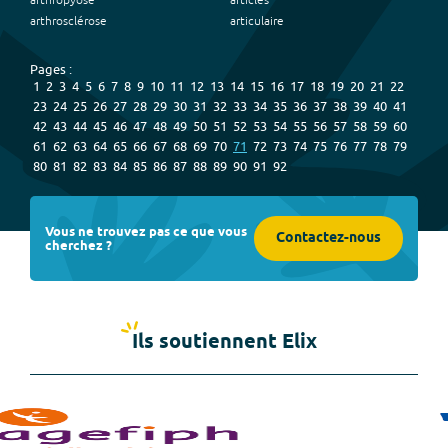
arthropyose
articles
arthrosclérose
articulaire
Pages :
1
2
3
4
5
6
7
8
9
10
11
12
13
14
15
16
17
18
19
20
21
22
23
24
25
26
27
28
29
30
31
32
33
34
35
36
37
38
39
40
41
42
43
44
45
46
47
48
49
50
51
52
53
54
55
56
57
58
59
60
61
62
63
64
65
66
67
68
69
70
71
72
73
74
75
76
77
78
79
80
81
82
83
84
85
86
87
88
89
90
91
92
Vous ne trouvez pas ce que vous
Contactez-nous
cherchez ?
Ils soutiennent Elix