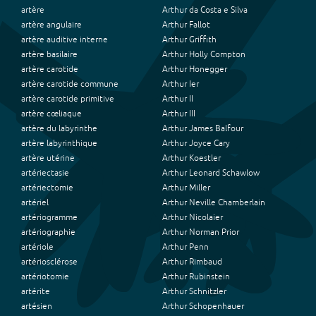
artère
Arthur da Costa e Silva
artère angulaire
Arthur Fallot
artère auditive interne
Arthur Griffith
artère basilaire
Arthur Holly Compton
artère carotide
Arthur Honegger
artère carotide commune
Arthur Ier
artère carotide primitive
Arthur II
artère cœliaque
Arthur III
artère du labyrinthe
Arthur James Balfour
artère labyrinthique
Arthur Joyce Cary
artère utérine
Arthur Koestler
artériectasie
Arthur Leonard Schawlow
artériectomie
Arthur Miller
artériel
Arthur Neville Chamberlain
artériogramme
Arthur Nicolaier
artériographie
Arthur Norman Prior
artériole
Arthur Penn
artériosclérose
Arthur Rimbaud
artériotomie
Arthur Rubinstein
artérite
Arthur Schnitzler
artésien
Arthur Schopenhauer