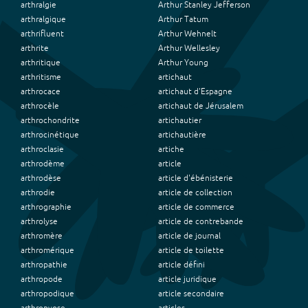
arthralgie
Arthur Stanley Jefferson
arthralgique
Arthur Tatum
arthrifluent
Arthur Wehnelt
arthrite
Arthur Wellesley
arthritique
Arthur Young
arthritisme
artichaut
arthrocace
artichaut d'Espagne
arthrocèle
artichaut de Jérusalem
arthrochondrite
artichautier
arthrocinétique
artichautière
arthroclasie
artiche
arthrodème
article
arthrodèse
article d'ébénisterie
arthrodie
article de collection
arthrographie
article de commerce
arthrolyse
article de contrebande
arthromère
article de journal
arthromérique
article de toilette
arthropathie
article défini
arthropode
article juridique
arthropodique
article secondaire