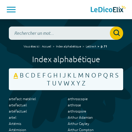
Vous êtes ici :
Accueil
Index alphabétique
Lettre
A
p.
71
Index alphabétique
A
B
C
D
E
F
G
H
I
J
K
L
M
N
O
P
Q
R
S
T
U
V
W
X
Y
Z
artefact matériel
arthroscopie
artefactuel
arthrose
artéfactuel
arthrospore
artel
Arthur Adamian
Artémis
Arthur Cayley
Artémision
Arthur Compton