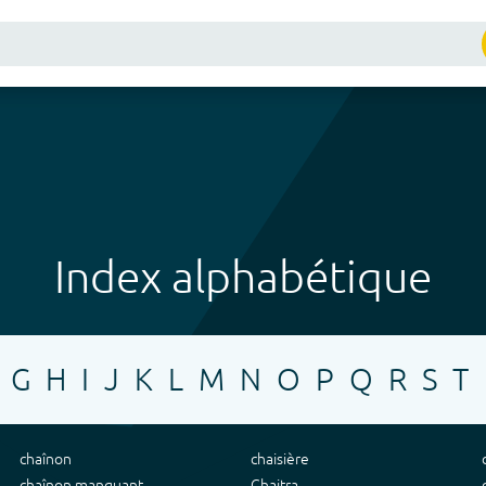
Index alphabétique
G
H
I
J
K
L
M
N
O
P
Q
R
S
T
chaînon
chaisière
chaînon manquant
Chaitra