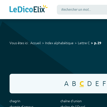
Vous êtes ici :
Accueil
Index alphabétique
Lettre
C
p.
29
A
B
C
D
E
F
chagrin
chaîne d'union
chagrin d'amour
chaîne de l'Oural