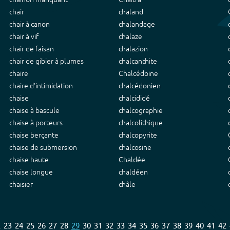
chair
chaland
chair à canon
chalandage
chair à vif
chalaze
chair de faisan
chalazion
chair de gibier à plumes
chalcanthite
chaire
Chalcédoine
chaire d'intimidation
chalcédonien
chaise
chalcididé
chaise à bascule
chalcographie
chaise à porteurs
chalcolithique
chaise berçante
chalcopyrite
chaise de submersion
chalcosine
chaise haute
Chaldée
chaise longue
chaldéen
chaisier
châle
2
23
24
25
26
27
28
29
30
31
32
33
34
35
36
37
38
39
40
41
42