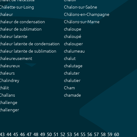
Châlette-sur-Loing
Chalon-sur-Saône
chaleur
Châlons-en-Champagne
chaleur de condensation
Châlons-sur-Marne
chaleur de sublimation
chaloupe
chaleur latente
chaloupé
chaleur latente de condensation
chalouper
chaleur latente de sublimation
chalumeau
chaleureusement
chalut
chaleureux
chalutage
chaleurs
chaluter
Chalindrey
chalutier
châlit
Cham
Challans
chamade
challenge
challenger
43
44
45
46
47
48
49
50
51
52
53
54
55
56
57
58
59
60