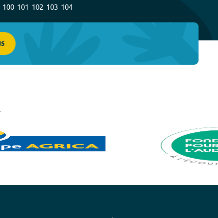
100
101
102
103
104
us