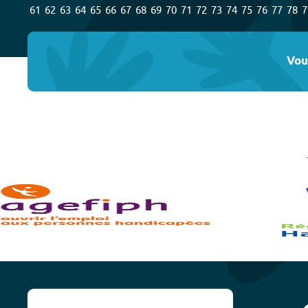
61
62
63
64
65
66
67
68
69
70
71
72
73
74
75
76
77
78
7
Vou