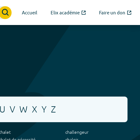
Accueil
Elix académie
Faire un don
U
V
W
X
Y
Z
chalet
challengeur
chalet de nécessité
chaloir