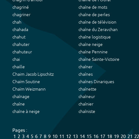
chagriné
chaîne de mots
chagriner
chaîne de perles
chah
chaîne de télévision
chahada
chaîne du Zeravchan
chahut
chaîne logistique
chahuter
chaîne neige
chahuteur
chaîne Pennine
chai
chaîne Sainte-Victoire
chaille
chaîner
Chaim Jacob Lipschitz
chaînes
Chaïm Soutine
chaînes Dinariques
Chaïm Weizmann
chaînette
chaînage
chaîneur
chaîne
chaînier
chaîne à neige
chaîniste
Pages :
1
2
3
4
5
6
7
8
9
10
11
12
13
14
15
16
17
18
19
20
21
2