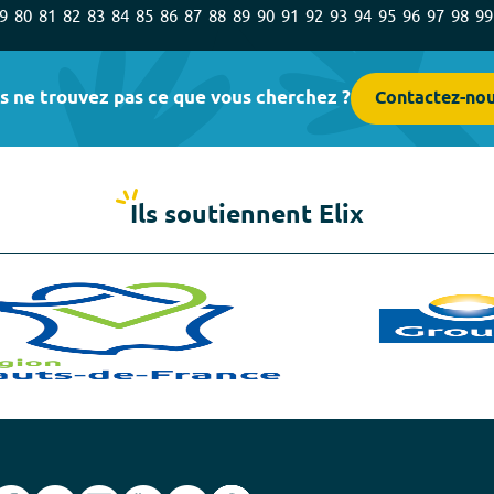
9
80
81
82
83
84
85
86
87
88
89
90
91
92
93
94
95
96
97
98
99
s ne trouvez pas ce que vous cherchez ?
Contactez-no
Ils soutiennent Elix