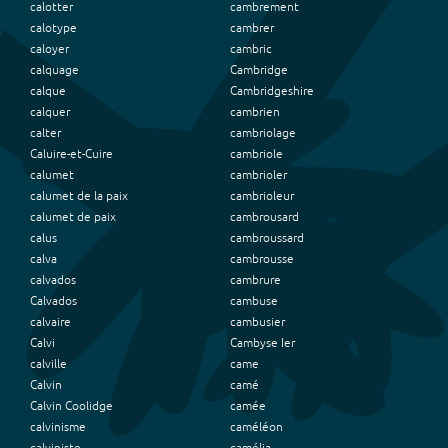
calotter
cambrement
calotype
cambrer
caloyer
cambric
calquage
Cambridge
calque
Cambridgeshire
calquer
cambrien
calter
cambriolage
Caluire-et-Cuire
cambriole
calumet
cambrioler
calumet de la paix
cambrioleur
calumet de paix
cambrousard
calus
cambroussard
calva
cambrousse
calvados
cambrure
Calvados
cambuse
calvaire
cambusier
Calvi
Cambyse Ier
calville
came
Calvin
camé
Calvin Coolidge
camée
calvinisme
caméléon