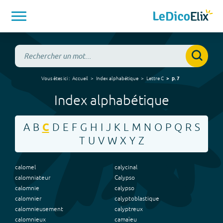
Vous êtes ici :
Accueil
Index alphabétique
Lettre
C
p.
7
Index alphabétique
A
B
C
D
E
F
G
H
I
J
K
L
M
N
O
P
Q
R
S
T
U
V
W
X
Y
Z
calomel
calycinal
calomniateur
Calypso
calomnie
calypso
calomnier
calyptoblastique
calomnieusement
calyptreux
calomnieux
camaïeu