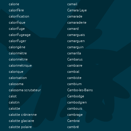
calorie
camail
calorifère
Camara Laye
calorification
camarade
calorifique
camaraderie
calorifuge
camard
calorifugeage
camarguais
calorifuger
camarguen
calorigène
camarguin
calorimètre
camarilla
calorimétrie
Cambarus
calorimétrique
cambiaire
calorique
cambial
calorisation
cambiste
calosoma
cambium
calosoma scrutateur
Cambo-les-Bains
calot
Cambodge
calotin
cambodgien
calotte
cambouis
calotte crânienne
cambrage
calotte glaciaire
Cambrai
calotte polaire
cambré