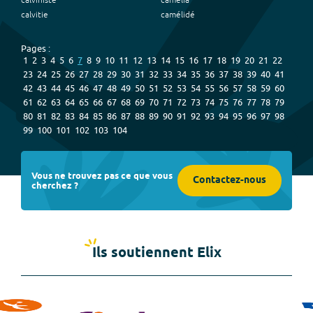
calviniste
camélia
calvitie
camélidé
Pages :
1
2
3
4
5
6
7
8
9
10
11
12
13
14
15
16
17
18
19
20
21
22
23
24
25
26
27
28
29
30
31
32
33
34
35
36
37
38
39
40
41
42
43
44
45
46
47
48
49
50
51
52
53
54
55
56
57
58
59
60
61
62
63
64
65
66
67
68
69
70
71
72
73
74
75
76
77
78
79
80
81
82
83
84
85
86
87
88
89
90
91
92
93
94
95
96
97
98
99
100
101
102
103
104
Vous ne trouvez pas ce que vous
Contactez-nous
cherchez ?
Ils soutiennent Elix