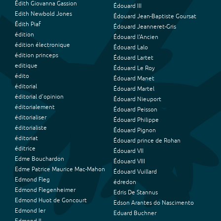
Édith Giovanna Gassion
Édouard III
Edith Newbold Jones
Édouard Jean-Baptiste Goursat
Édith Piaf
Édouard Jeanneret-Gris
édition
Édouard l'Ancien
édition électronique
Édouard Lalo
édition princeps
Édouard Lartet
editique
Édouard Le Roy
édito
Édouard Manet
éditorial
Édouard Martel
éditorial d'opinion
Édouard Nieuport
éditorialement
Édouard Peisson
éditorialiser
Édouard Philippe
éditorialiste
Édouard Pignon
éditoriat
Édouard prince de Rohan
éditrice
Édouard VII
Edme Bouchardon
Édouard VIII
Edme Patrice Maurice Mac-Mahon
Édouard Vuillard
Edmond Fleg
édredon
Edmond Flegenheimer
Edris De Stannus
Edmond Huot de Goncourt
Edson Arantes do Nascimento
Edmond Ier
Eduard Buchner