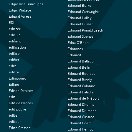
Edgar Rice Burroughs
Edmund Burke
Edgar Wallace
Edmund Cartwright
Edgard Varèse
Edmund Halley
EDI
Edmund Husserl
édicter
Edmund Ronald Leach
édicule
Edmund Spenser
édifiant
Edna O'Brien
édification
Édomites
édifice
Édouard
édifier
Édouard Balladur
édile
Édouard Belin
édilité
Édouard Bourdet
Édimbourg
Édouard Branly
Edirne
Édouard Colonne
Edison Denisov
Édouard Daladier
édit
Édouard de Niéport
édit de Nantes
Édouard Dhorme
édit publié
Édouard Drumont
éditer
Édouard Glissant
éditeur
Édouard Goerg
Édith Cresson
Édouard Herriot