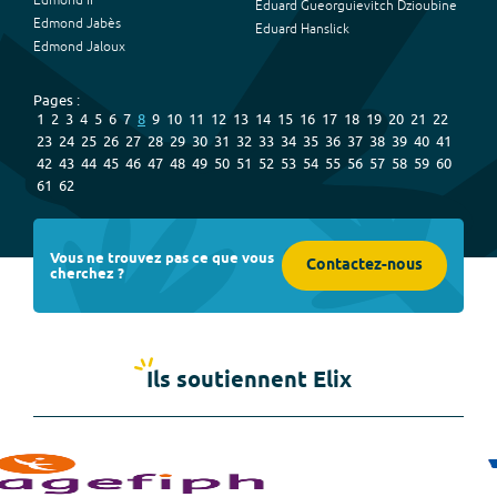
Edmond II
Eduard Gueorguievitch Dzioubine
Edmond Jabès
Eduard Hanslick
Edmond Jaloux
Pages :
1
2
3
4
5
6
7
8
9
10
11
12
13
14
15
16
17
18
19
20
21
22
23
24
25
26
27
28
29
30
31
32
33
34
35
36
37
38
39
40
41
42
43
44
45
46
47
48
49
50
51
52
53
54
55
56
57
58
59
60
61
62
Vous ne trouvez pas ce que vous
Contactez-nous
cherchez ?
Ils soutiennent Elix