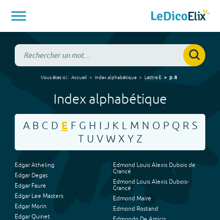
Vous êtes ici :
Accueil
Index alphabétique
Lettre
E
p.
8
Index alphabétique
A
B
C
D
E
F
G
H
I
J
K
L
M
N
O
P
Q
R
S
T
U
V
W
X
Y
Z
Edgar Atheling
Edmond Louis Alexis Dubois de
Crancé
Edgar Degas
Edmond Louis Alexis Dubois-
Edgar Faure
Crancé
Edgar Lee Masters
Edmond Maire
Edgar Morin
Edmond Rostand
Edgar Quinet
Edmondo De Amicis