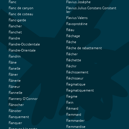
flanc
Flavius Josèphe
flanc de canyon
Flavius Julius Constans Constant
Ier
flanc de coteau
Flavius Valens
flanc-garde
flavoprotéine
flancher
fléau
flanchet
fléchage
Flandre
flèche
Flandre-Occidentale
flèche de rabattement
Flandre-Orientale
flécher
flandrin
fléchette
flâne
fléchir
flanelle
fléchissement
flâner
fléchisseur
flânerie
flegmatique
flâneur
flegmatiquement
flannelle
flegme
Flannery O'Connor
flein
flânocher
flémard
flânoter
flemmard
flanquement
flemmarder
flanquer
flemmardise