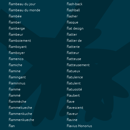
flambeau du jour
flash-back
flambeau du monde
flashball
flambée
flasher
flamber
flasque
flamberge
flat design
flambeur
flatter
flamboiement
flatter de
flamboyant
flatterie
flamboyer
flatteur
flamenco
flatteuse
flamiche
flatteusement
flamine
flatueux
flamingant
flatulence
Flamininus
flatulent
flamme
flatuosité
flammé
Flaubert
flammèche
flave
flammekueche
flavescent
flammenkuche
flaveur
flammenkueche
flavine
flan
Flavius Honorius