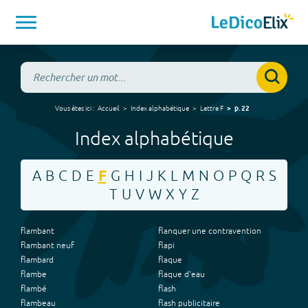
Vous êtes ici :
Accueil
Index alphabétique
Lettre
F
p.
22
Index alphabétique
A
B
C
D
E
F
G
H
I
J
K
L
M
N
O
P
Q
R
S
T
U
V
W
X
Y
Z
flambant
flanquer une contravention
flambant neuf
flapi
flambard
flaque
flambe
flaque d'eau
flambé
flash
flambeau
flash publicitaire