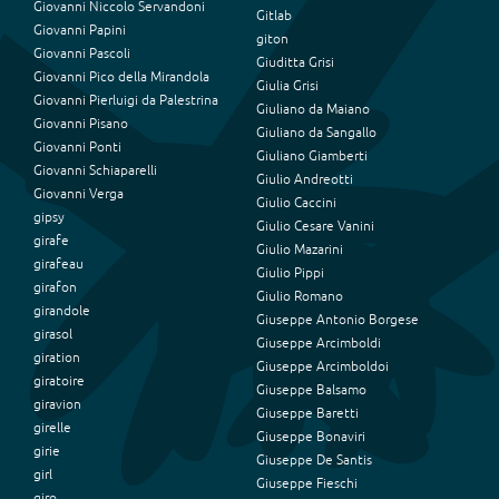
Giovanni Niccolo Servandoni
Gitlab
Giovanni Papini
giton
Giovanni Pascoli
Giuditta Grisi
Giovanni Pico della Mirandola
Giulia Grisi
Giovanni Pierluigi da Palestrina
Giuliano da Maiano
Giovanni Pisano
Giuliano da Sangallo
Giovanni Ponti
Giuliano Giamberti
Giovanni Schiaparelli
Giulio Andreotti
Giovanni Verga
Giulio Caccini
gipsy
Giulio Cesare Vanini
girafe
Giulio Mazarini
girafeau
Giulio Pippi
girafon
Giulio Romano
girandole
Giuseppe Antonio Borgese
girasol
Giuseppe Arcimboldi
giration
Giuseppe Arcimboldoi
giratoire
Giuseppe Balsamo
giravion
Giuseppe Baretti
girelle
Giuseppe Bonaviri
girie
Giuseppe De Santis
girl
Giuseppe Fieschi
giro