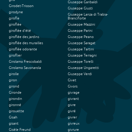
Giuseppe Garibaldi
Girodet-Trioson
Giuseppe Giusti
girodyne
Giuseppe Lanza di Trabia-
girofle
Branciforte
giroflée
Giuseppe Mazzini
giroflée d'été
Giuseppe Parini
giroflée des jardins
Giuseppe Peano
giroflée des murailles
Giuseppe Saragat
giroflée odorante
Giuseppe Tartini
giroflier
Giuseppe Terragni
Girolamo Frescobaldi
Giuseppe Torelli
Girolamo Savonarola
Giuseppe Ungaretti
girolle
Giuseppe Verdi
giron
Givet
girond
Givors
Gironde
givrage
girondin
givrant
gironné
givre
girouette
givré
Gisah
givrer
gisant
givreux
Gisèle Freund
givrure