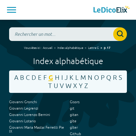
Vous êtes ici :
Accueil
Index alphabétique
Lettre
G
p.
17
Index alphabétique
A
B
C
D
E
F
G
H
I
J
K
L
M
N
O
P
Q
R
S
T
U
V
W
X
Y
Z
Giovanni Gronchi
Gisors
Giovanni Legrenzi
git
Giovanni Lorenzo Bernini
gitan
Giovanni Lotario
gîte
Giovanni Maria Mastai Ferretti Pie
gîter
IX
Github