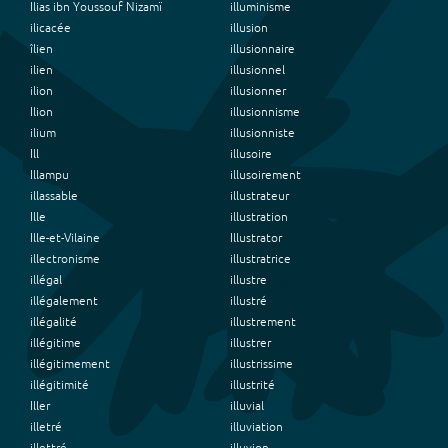
Ilias ibn Youssouf Nizamï
illuminisme
ilicacée
illusion
îlien
illusionnaire
ilien
illusionnel
ilion
illusionner
Ilion
illusionnisme
ilium
illusionniste
Ill
illusoire
Illampu
illusoirement
illassable
illustrateur
Ille
illustration
Ille-et-Vilaine
Illustrator
illectronisme
illustratrice
illégal
illustre
illégalement
illustré
illégalité
illustrement
illégitime
illustrer
illégitimement
illustrissime
illégitimité
illustrité
Iller
illuvial
illetré
illuviation