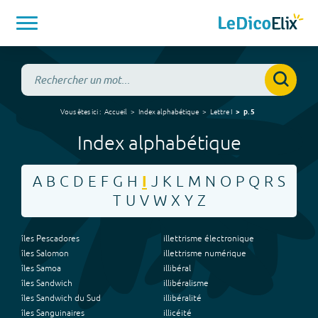
Vous êtes ici :
Accueil
Index alphabétique
Lettre
I
p.
5
Index alphabétique
A
B
C
D
E
F
G
H
I
J
K
L
M
N
O
P
Q
R
S
T
U
V
W
X
Y
Z
îles Pescadores
illettrisme électronique
îles Salomon
illettrisme numérique
îles Samoa
illibéral
îles Sandwich
illibéralisme
îles Sandwich du Sud
illibéralité
îles Sanguinaires
illicéité