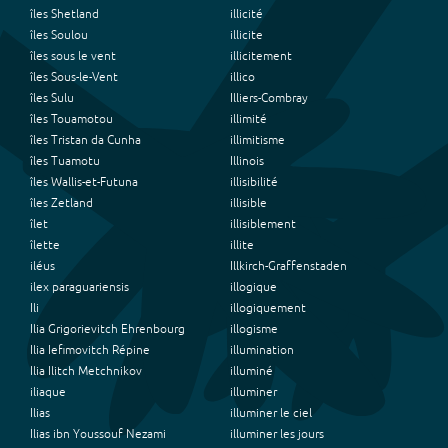
îles Shetland
illicité
îles Soulou
illicite
îles sous le vent
illicitement
îles Sous-le-Vent
illico
îles Sulu
Illiers-Combray
îles Touamotou
illimité
îles Tristan da Cunha
illimitisme
îles Tuamotu
Illinois
îles Wallis-et-Futuna
illisibilité
îles Zetland
illisible
îlet
illisiblement
îlette
illite
iléus
Illkirch-Graffenstaden
ilex paraguariensis
illogique
Ili
illogiquement
Ilia Grigorievitch Ehrenbourg
illogisme
Ilia Iefimovitch Répine
illumination
Ilia Ilitch Metchnikov
illuminé
iliaque
illuminer
Ilias
illuminer le ciel
Ilias ibn Youssouf Nezami
illuminer les jours