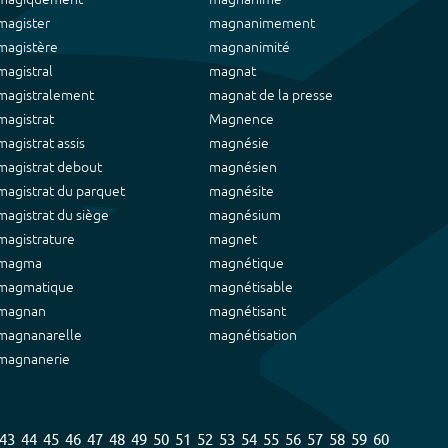
magister
magnanimement
magistère
magnanimité
magistral
magnat
magistralement
magnat de la presse
magistrat
Magnence
magistrat assis
magnésie
magistrat debout
magnésien
magistrat du parquet
magnésite
magistrat du siège
magnésium
magistrature
magnet
magma
magnétique
magmatique
magnétisable
magnan
magnétisant
magnanarelle
magnétisation
magnanerie
43
44
45
46
47
48
49
50
51
52
53
54
55
56
57
58
59
60