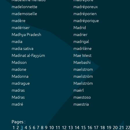
madelonnette
madréporeux
mademoiselle
madréporien
madère
madréporique
madériser
Madrid
Madhya Pradesh
madrier
madia
madrigal
madia sativa
madrilène
Madïnat al-Fayyüm
Mae West
Madison
Maebashi
madone
maelstrom
Madonna
maelström
madrague
Maelström
madras
maërl
Madras
maestoso
madré
maestria
Pages :
1
2
3
4
5
6
7
8
9
10
11
12
13
14
15
16
17
18
19
20
21
2