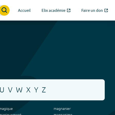
Accueil
Elix académie
Faire un don
U
V
W
X
Y
Z
magique
magnanier
magiquement
magnanime