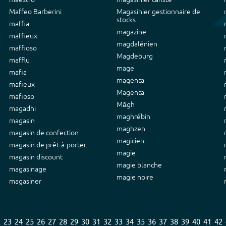
Maffeo Barberini
Magasinier gestionnaire de
stocks
maffia
magazine
maffieux
magdalénien
maffioso
Magdeburg
mafflu
mage
mafia
magenta
mafieux
Magenta
mafioso
Māgh
magadhi
maghrébin
magasin
maghzen
magasin de confection
magicien
magasin de prêt-à-porter.
magie
magasin discount
magie blanche
magasinage
magie noire
magasiner
2
23
24
25
26
27
28
29
30
31
32
33
34
35
36
37
38
39
40
41
42