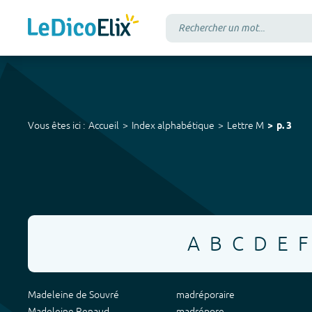
Vous êtes ici :
Accueil
Index alphabétique
Lettre
M
p.
3
A
B
C
D
E
F
Madeleine de Souvré
madréporaire
Madeleine Renaud
madrépore