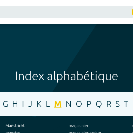
Index alphabétique
G
H
I
J
K
L
M
N
O
P
Q
R
S
T
Maëstricht
magasinier
maestro
magasinier cariste