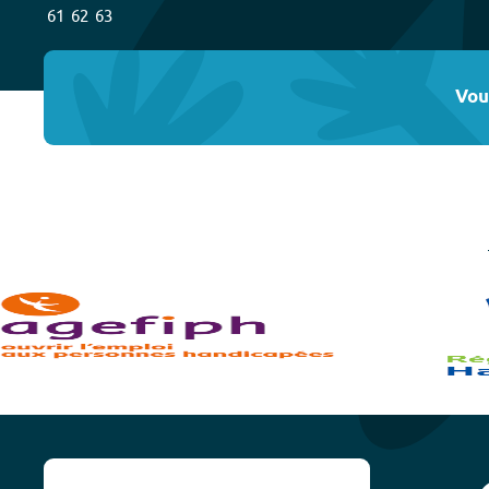
61
62
63
Vou