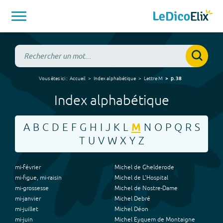
Vous êtes ici :
Accueil
Index alphabétique
Lettre
M
p.
38
Index alphabétique
A
B
C
D
E
F
G
H
I
J
K
L
M
N
O
P
Q
R
S
T
U
V
W
X
Y
Z
mi-février
Michel de Ghelderode
mi-figue, mi-raisin
Michel de L'Hospital
mi-grossesse
Michel de Nostre-Dame
mi-janvier
Michel Debré
mi-juillet
Michel Déon
mi-juin
Michel Eyquem de Montaigne