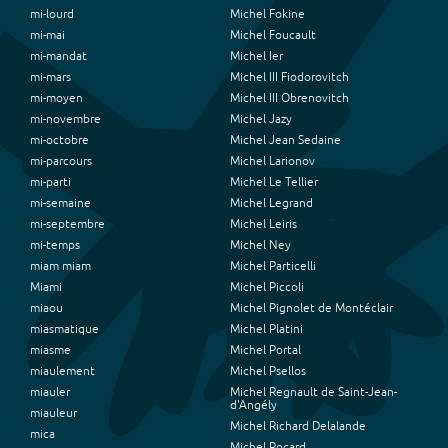
mi-lourd
Michel Fokine
mi-mai
Michel Foucault
mi-mandat
Michel Ier
mi-mars
Michel III Fiodorovitch
mi-moyen
Michel III Obrenovitch
mi-novembre
Michel Jazy
mi-octobre
Michel Jean Sedaine
mi-parcours
Michel Larionov
mi-parti
Michel Le Tellier
mi-semaine
Michel Legrand
mi-septembre
Michel Leiris
mi-temps
Michel Ney
miam miam
Michel Particelli
Miami
Michel Piccoli
miaou
Michel Pignolet de Montéclair
miasmatique
Michel Platini
miasme
Michel Portal
miaulement
Michel Psellos
miauler
Michel Regnault de Saint-Jean-
d'Angély
miauleur
Michel Richard Delalande
mica
Michel Rocard