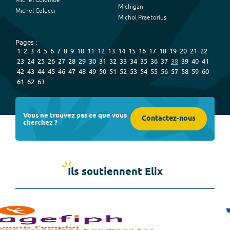
Michel Colombe
Michigan
Michel Colucci
Michol Praetorius
Pages :
1
2
3
4
5
6
7
8
9
10
11
12
13
14
15
16
17
18
19
20
21
22
23
24
25
26
27
28
29
30
31
32
33
34
35
36
37
38
39
40
41
42
43
44
45
46
47
48
49
50
51
52
53
54
55
56
57
58
59
60
61
62
63
Vous ne trouvez pas ce que vous
Contactez-nous
cherchez ?
Ils soutiennent Elix