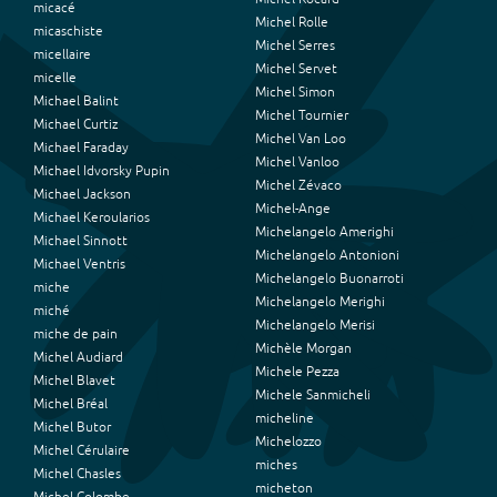
micacé
Michel Rolle
micaschiste
Michel Serres
micellaire
Michel Servet
micelle
Michel Simon
Michael Balint
Michel Tournier
Michael Curtiz
Michel Van Loo
Michael Faraday
Michel Vanloo
Michael Idvorsky Pupin
Michel Zévaco
Michael Jackson
Michel-Ange
Michael Keroularios
Michelangelo Amerighi
Michael Sinnott
Michelangelo Antonioni
Michael Ventris
Michelangelo Buonarroti
miche
Michelangelo Merighi
miché
Michelangelo Merisi
miche de pain
Michèle Morgan
Michel Audiard
Michele Pezza
Michel Blavet
Michele Sanmicheli
Michel Bréal
micheline
Michel Butor
Michelozzo
Michel Cérulaire
miches
Michel Chasles
micheton