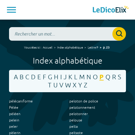
Vous êtes ici :
Accueil
Index alphabétique
Lettre
P
p.
23
Index alphabétique
A
B
C
D
E
F
G
H
I
J
K
L
M
N
O
P
Q
R
S
T
U
V
W
X
Y
Z
pélécaniforme
peloton de police
Pélée
pelotonnement
péléen
pelotonner
pelein
pelouse
peler
pelta
pèlerin
peltaste