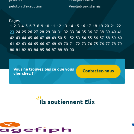
peloton
Pendjab indien
peloton d'exécution
Pendjab pakistanais
Pages :
1
2
3
4
5
6
7
8
9
10
11
12
13
14
15
16
17
18
19
20
21
22
23
24
25
26
27
28
29
30
31
32
33
34
35
36
37
38
39
40
41
42
43
44
45
46
47
48
49
50
51
52
53
54
55
56
57
58
59
60
61
62
63
64
65
66
67
68
69
70
71
72
73
74
75
76
77
78
79
80
81
82
83
84
85
86
87
88
89
90
Vous ne trouvez pas ce que vous
Contactez-nous
cherchez ?
Ils soutiennent Elix