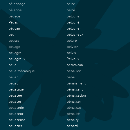
pèlerinage
pelte
pèlerine
pelté
péliade
peluche
Pélias
peluché
pélican
pelucher
pelin
pelucheux
pelisse
pelure
pellage
pelvien
pellagre
pelvis
pellagreux
Pelvoux
pelle
pemmican
pelle mécanique
penaillon
peller
pénal
pellet
pénalement
pelletage
pénalisant
pelletée
pénalisation
pelleter
pénaliser
pelleterie
pénaliste
pelleteur
pénalité
pelleteuse
penalty
pelletier
pénard