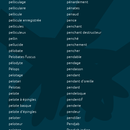
pelliculage
pénardement
pelliculaire
pénates
pellicule
penaud
pellicule enregistrée
pence
pellicules
penchant
pelliculeux
penchant destructeur
pellin
penché
pellucide
penchement
pélobate
pencher
Pelobates fuscus
pendable
pélodyte
pendage
Pélops
pendaison
pelotage
pendant
pelotari
pendant d'oreille
Pelotas
pendard
pelote
pendeloque
pelote à épingles
pendentif
pelote basque
penderie
pelote d'épingles
pendeur
peloter
pendiller
peloteur
Pendjab