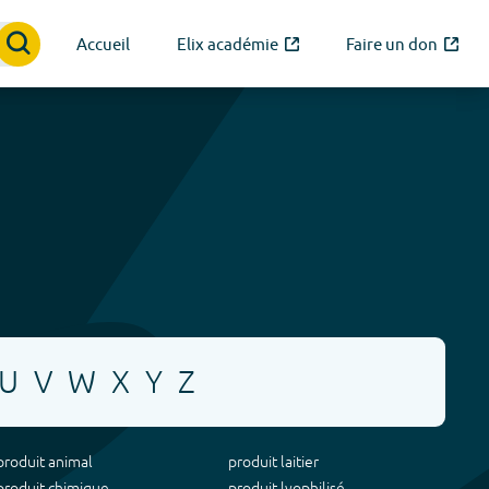
Accueil
Elix académie
Faire un don
U
V
W
X
Y
Z
produit animal
produit laitier
produit chimique
produit lyophilisé