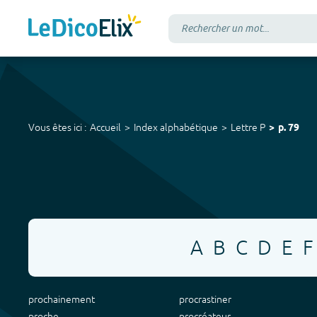
Vous êtes ici :
Accueil
Index alphabétique
Lettre
P
p.
79
A
B
C
D
E
F
prochainement
procrastiner
proche
procréateur