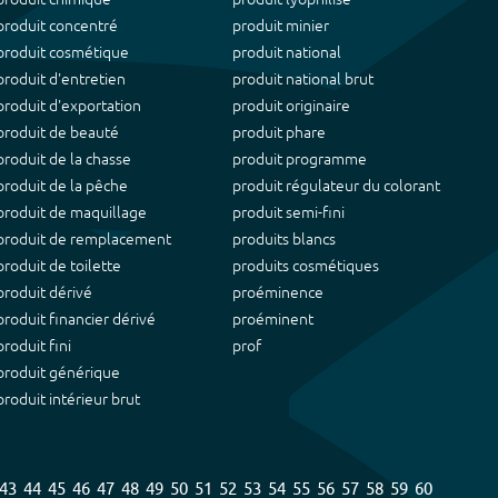
produit concentré
produit minier
produit cosmétique
produit national
produit d'entretien
produit national brut
produit d'exportation
produit originaire
produit de beauté
produit phare
produit de la chasse
produit programme
produit de la pêche
produit régulateur du colorant
produit de maquillage
produit semi-fini
produit de remplacement
produits blancs
produit de toilette
produits cosmétiques
produit dérivé
proéminence
produit financier dérivé
proéminent
produit fini
prof
produit générique
produit intérieur brut
43
44
45
46
47
48
49
50
51
52
53
54
55
56
57
58
59
60