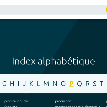
Index alphabétique
G
H
I
J
K
L
M
N
O
P
Q
R
S
T
procureur public
production
Procuste
production agricole alternative