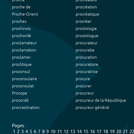
proche de
procréation
Proche-Orient
procréatique
proches
procréer
prochinois
proctologie
prochordé
proctologue
proclamateur
procurateur
proclamation
procuratie
proclamer
procuration
proclitique
procuratoire
proconsul
procuratrice
proconsulaire
procure
proconsulat
procurer
Procope
procureur
procordé
procureur de la République
procrastination
procureur général
Pages :
1
2
3
4
5
6
7
8
9
10
11
12
13
14
15
16
17
18
19
20
21
2