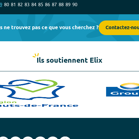
9
80
81
82
83
84
85
86
87
88
89
90
s ne trouvez pas ce que vous cherchez ?
Contactez-no
Ils soutiennent Elix