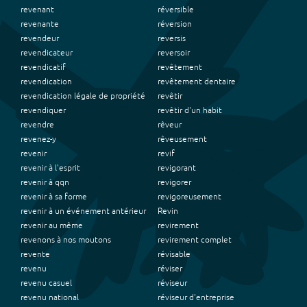
revenant
réversible
revenante
réversion
revendeur
reversis
revendicateur
reversoir
revendicatif
revêtement
revendication
revêtement dentaire
revendication légale de propriété
revêtir
revendiquer
revêtir d'un habit
revendre
rêveur
revenez-y
rêveusement
revenir
revif
revenir à l'esprit
revigorant
revenir à qqn
revigorer
revenir à sa forme
revigoreusement
revenir à un événement antérieur
Revin
revenir au même
revirement
revenons à nos moutons
revirement complet
revente
révisable
revenu
réviser
revenu casuel
réviseur
revenu national
réviseur d'entreprise