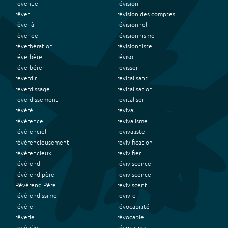
revenue
révision
rêver
révision des comptes
rêver à
révisionnel
rêver de
révisionnisme
réverbération
révisionniste
réverbère
réviso
réverbérer
revisser
reverdir
revitalisant
reverdissage
revitalisation
reverdissement
revitaliser
révéré
revival
révérence
revivalisme
révérenciel
revivaliste
révérencieusement
revivification
révérencieux
revivifier
révérend
réviviscence
révérend père
reviviscence
Révérend Père
reviviscent
révérendissime
revivre
révérer
révocabilité
rêverie
révocable