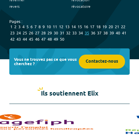
revérifier
révocation
revers
révocatoire
Pages :
1
2
3
4
5
6
7
8
9
10
11
12
13
14
15
16
17
18
19
20
21
22
23
24
25
26
27
28
29
30
31
32
33
34
35
36
37
38
39
40
41
42
43
44
45
46
47
48
49
50
Vous ne trouvez pas ce que vous
Contactez-nous
cherchez ?
Ils soutiennent Elix