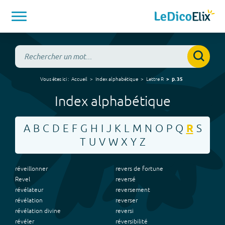
Vous êtes ici :
Accueil
Index alphabétique
Lettre
R
p.
35
Index alphabétique
A
B
C
D
E
F
G
H
I
J
K
L
M
N
O
P
Q
R
S
T
U
V
W
X
Y
Z
réveillonner
revers de fortune
Revel
reversé
révélateur
reversement
révélation
reverser
révélation divine
reversi
révéler
réversibilité