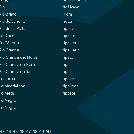
Rio
río Ucayali
Rio Bravo
Riom
Rio de Janeiro
rioter
Río de La Plata
ripage
rio Doce
ripaille
rìo Gállego
ripailler
Rio Grande
ripailleur
Rio Grande del Norte
ripaton
Rio Grande do Norte
ripe
Rio Grande do Sul
riper
río Juruá
ripolin
río Magdalena
ripoliner
río Meta
riposte
río Negro
rio Negro
43
44
45
46
47
48
49
50