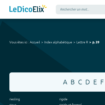
Vous êtes ici :
Accueil
Index alphabétique
Lettre
R
p.
39
A
B
C
D
E
F
riesling
rigide
rieur
rigide et formel