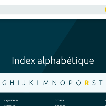
Index alphabétique
G
H
I
J
K
L
M
N
O
P
Q
R
S
T
rigoureux
rimeur
rigueur
rimeux