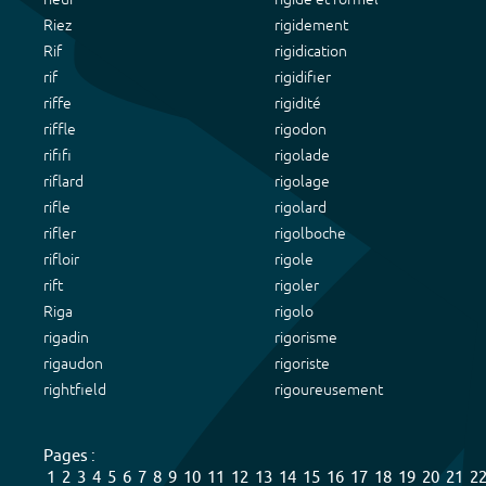
Riez
rigidement
Rif
rigidication
rif
rigidifier
riffe
rigidité
riffle
rigodon
rififi
rigolade
riflard
rigolage
rifle
rigolard
rifler
rigolboche
rifloir
rigole
rift
rigoler
Riga
rigolo
rigadin
rigorisme
rigaudon
rigoriste
rightfield
rigoureusement
Pages :
1
2
3
4
5
6
7
8
9
10
11
12
13
14
15
16
17
18
19
20
21
2