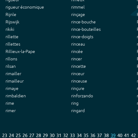
rigueur économique
rimmel
Rijnle
rinçage
Rijswijk
rince-bouche
rikiki
rince-bouteilles
rillette
rince-doigts
rillettes
rinceau
Rillieux-la-Pape
rincée
rillons
rincer
rilsan
rincette
rimailler
rinceur
rimailleur
rinceuse
rimaye
rinçure
rimbaldien
rinforzando
rime
ring
rimer
ringard
2
23
24
25
26
27
28
29
30
31
32
33
34
35
36
37
38
39
40
41
42