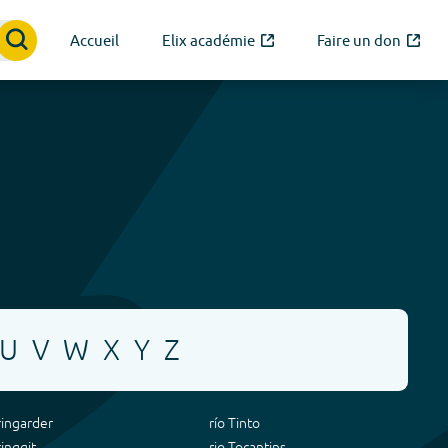
Accueil
Elix académie
Faire un don
U
V
W
X
Y
Z
ringarder
río Tinto
ringgit
rio Tocantins