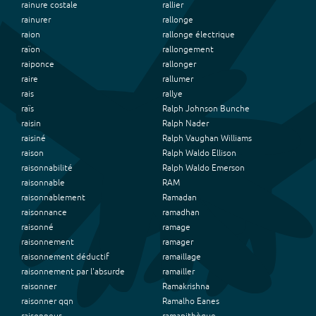
rainure costale
rallier
rainurer
rallonge
raion
rallonge électrique
raïon
rallongement
raiponce
rallonger
raire
rallumer
rais
rallye
raïs
Ralph Johnson Bunche
raisin
Ralph Nader
raisiné
Ralph Vaughan Williams
raison
Ralph Waldo Ellison
raisonnabilité
Ralph Waldo Emerson
raisonnable
RAM
raisonnablement
Ramadan
raisonnance
ramadhan
raisonné
ramage
raisonnement
ramager
raisonnement déductif
ramaillage
raisonnement par l'absurde
ramailler
raisonner
Ramakrishna
raisonner qqn
Ramalho Eanes