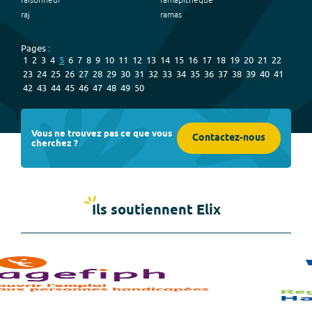
raisonneur
ramapithèque
raj
ramas
Pages :
1
2
3
4
5
6
7
8
9
10
11
12
13
14
15
16
17
18
19
20
21
22
23
24
25
26
27
28
29
30
31
32
33
34
35
36
37
38
39
40
41
42
43
44
45
46
47
48
49
50
Vous ne trouvez pas ce que vous
Contactez-nous
cherchez ?
Ils soutiennent Elix