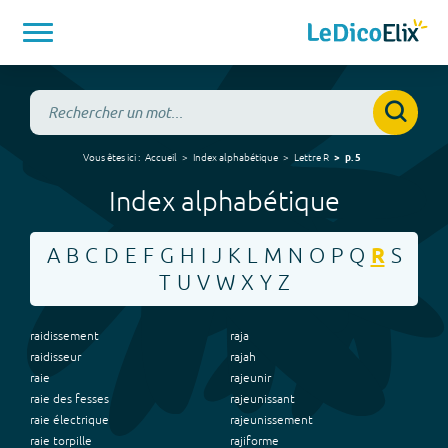
Vous êtes ici :
Accueil
Index alphabétique
Lettre
R
p.
5
Index alphabétique
A
B
C
D
E
F
G
H
I
J
K
L
M
N
O
P
Q
R
S
T
U
V
W
X
Y
Z
raidissement
raja
raidisseur
rajah
raie
rajeunir
raie des fesses
rajeunissant
raie électrique
rajeunissement
raie torpille
rajiforme