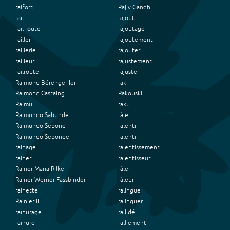
raifort
Rajiv Gandhi
rail
rajout
rail-route
rajoutage
railler
rajoutement
raillerie
rajouter
railleur
rajustement
railroute
rajuster
Raimond Bérenger Ier
raki
Raimond Castaing
Rakouski
Raimu
raku
Raimundo Sabunde
râle
Raimundo Sebond
ralenti
Raimundo Sebonde
ralentir
rainage
ralentissement
rainer
ralentisseur
Rainer Maria Rilke
râler
Rainer Werner Fassbinder
râleur
rainette
ralingue
Rainier III
ralinguer
rainurage
rallidé
rainure
ralliement