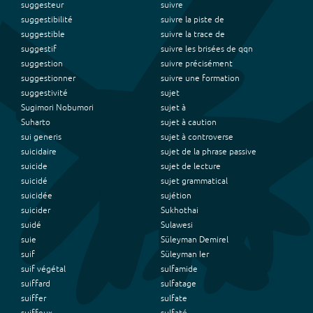
suggesteur
suivre
suggestibilité
suivre la piste de
suggestible
suivre la trace de
suggestif
suivre les brisées de qqn
suggestion
suivre précisément
suggestionner
suivre une formation
suggestivité
sujet
Sugimori Nobumori
sujet à
Suharto
sujet à caution
sui generis
sujet à controverse
suicidaire
sujet de la phrase passive
suicide
sujet de lecture
suicidé
sujet grammatical
suicidée
sujétion
suicider
Sukhothai
suidé
Sulawesi
suie
Süleyman Demirel
suif
Süleyman Ier
suif végétal
sulfamide
suiffard
sulfatage
suiffer
sulfate