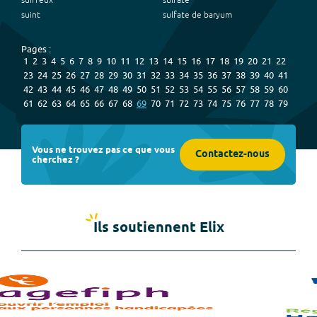
suiffeux
sulfaté
suint
sulfate de baryum
Pages :
1
2
3
4
5
6
7
8
9
10
11
12
13
14
15
16
17
18
19
20
21
22
23
24
25
26
27
28
29
30
31
32
33
34
35
36
37
38
39
40
41
42
43
44
45
46
47
48
49
50
51
52
53
54
55
56
57
58
59
60
61
62
63
64
65
66
67
68
69
70
71
72
73
74
75
76
77
78
79
Vous ne trouvez pas ce que vous
Contactez-nous
cherchez ?
Ils soutiennent Elix