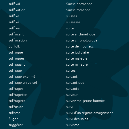
suffixal
Suisse normande
suffixation
Suisse romande
suffixe
suisses
suffixé
suissesse
suffixer
suite
suffocant
suite arithmétique
suffocation
suite chronologique
Suffolk
suite de Fibonacci
suffoqué
suite judiciaire
suffoquer
suite majeure
suffragant
suite mineure
suffrage
suites
suffrage exprimé
suivant
suffrage universel
suivant que
suffrages
suivante
suffragette
suiveur
suffragiste
suivez-moi-jeune-homme
suffusion
suivi
sûfisme
suivi d'un régime amaigrissant
Suger
suivi des soins
suggérer
suivisme