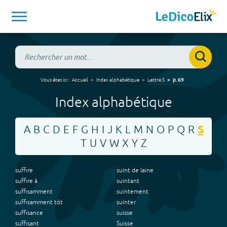
Vous êtes ici :
Accueil
Index alphabétique
Lettre
S
p.
69
Index alphabétique
A
B
C
D
E
F
G
H
I
J
K
L
M
N
O
P
Q
R
S
T
U
V
W
X
Y
Z
suffire
suint de laine
suffire à
suintant
suffisamment
suintement
suffisamment tôt
suinter
suffisance
suisse
suffisant
Suisse