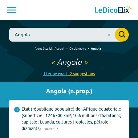
Vous êtes ici :
Accueil
Dictionnaire
Angola
«
Angola
»
1
terme
exact
12
suggestion
s
Angola
(
n.prop.
)
État (république populaire) de l'Afrique équatoriale
1
(superficie : 1246700 km²; 10,6 millions d'habitants;
capitale : Luanda; cultures tropicales, pétrole,
diamants).
source