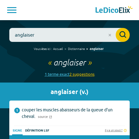
Vous êtes ici :
Accueil
Dictionnaire
anglaiser
«
anglaiser
»
1
terme
exact
2
suggestion
s
anglaiser
(
v.
)
couper les muscles abaisseurs de la queue d'un
1
cheval.
source
Il y a un souci ?
SIGNE
DÉFINITION LSF