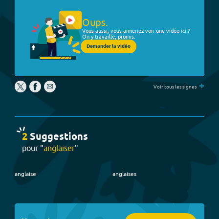
Oups.
Vous aussi, vous aimeriez voir une vidéo ici ?
On y travaille, promis.
Demander la vidéo
+
Voir tous les signes
2
Suggestion
s
pour "
anglaiser
"
anglaise
anglaises