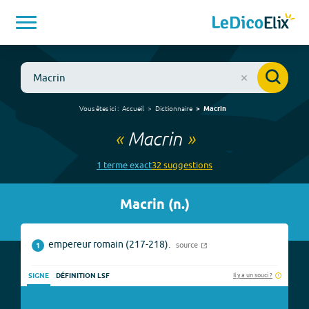
Vous êtes ici :
Accueil
Dictionnaire
Macrin
«
Macrin
»
1
terme
exact
32
suggestion
s
Macrin
(
n.
)
empereur romain (217-218).
source
1
Il y a un souci ?
SIGNE
DÉFINITION LSF