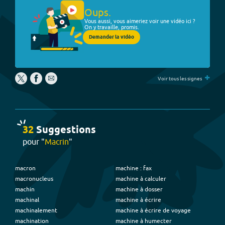
Oups.
Vous aussi, vous aimeriez voir une vidéo ici ?
On y travaille, promis.
Demander la vidéo
+
Voir tous les signes
32
Suggestion
s
pour "
Macrin
"
macron
machine : fax
macronucleus
machine à calculer
machin
machine à dosser
machinal
machine à écrire
machinalement
machine à écrire de voyage
machination
machine à humecter