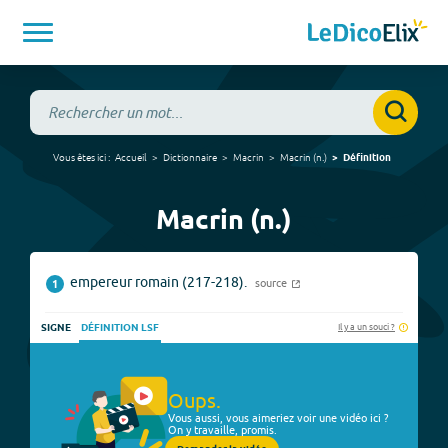
Vous êtes ici :
Accueil
Dictionnaire
Macrin
Macrin
(
n.
)
Définition
Macrin (n.)
empereur romain (217-218).
source
1
Il y a un souci ?
SIGNE
DÉFINITION LSF
Oups.
Vous aussi, vous aimeriez voir une vidéo ici ?
On y travaille, promis.